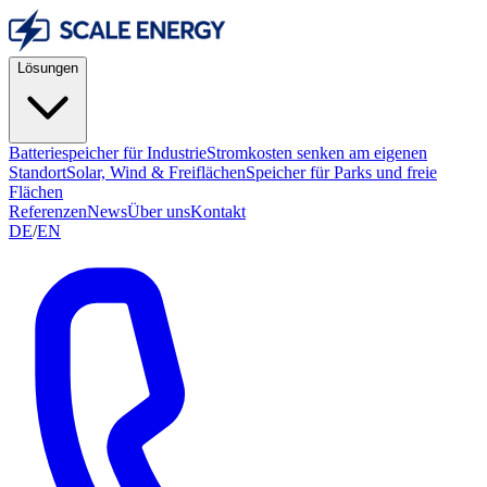
Lösungen
Batteriespeicher für Industrie
Stromkosten senken am eigenen
Standort
Solar, Wind & Freiflächen
Speicher für Parks und freie
Flächen
Referenzen
News
Über uns
Kontakt
DE
/
EN